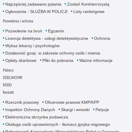
Najczęściej zadawane pytania
Zostań Kontrterrorystą
Ogłoszenia - SŁUŻBA W POLICJI
Listy rankingowe
Pozwolenia i ochrona
Pozwolenie na broń
Egzamin
Licencja detektywa - usługi detektywistyczne
Ochrona
Wykaz lekarzy i psychologów
Działaność gosp. w zakresie ochrony osób i mienia
Opłaty skarbowe
Pliki do pobrania
Ważne informacje
Pobierz
DZIELNICOWI
RODO
Kontakt
Rzecznik prasowy
Oficerowie prasowi KMP/KPP
Inspektor Ochrony Danych
Skargi i wnioski
Petycje
Elektroniczna skrzynka podawcza
Obsługa osób uprawnionych - tłumacz języka migowego
Pełnomocnik Komendanta Wojewódzkiego Policji w Gorzowie