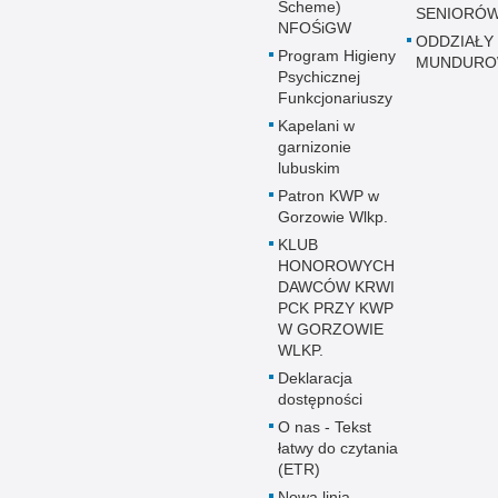
Scheme)
SENIORÓ
NFOŚiGW
ODDZIAŁY
Program Higieny
MUNDUR
Psychicznej
Funkcjonariuszy
Kapelani w
garnizonie
lubuskim
Patron KWP w
Gorzowie Wlkp.
KLUB
HONOROWYCH
DAWCÓW KRWI
PCK PRZY KWP
W GORZOWIE
WLKP.
Deklaracja
dostępności
O nas - Tekst
łatwy do czytania
(ETR)
Nowa linia