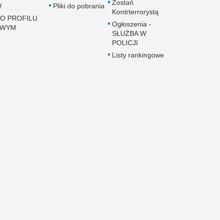
Zostań
W
Pliki do pobrania
Kontrterrorystą
 O PROFILU
Ogłoszenia -
OWYM
SŁUŻBA W
POLICJI
Listy rankingowe