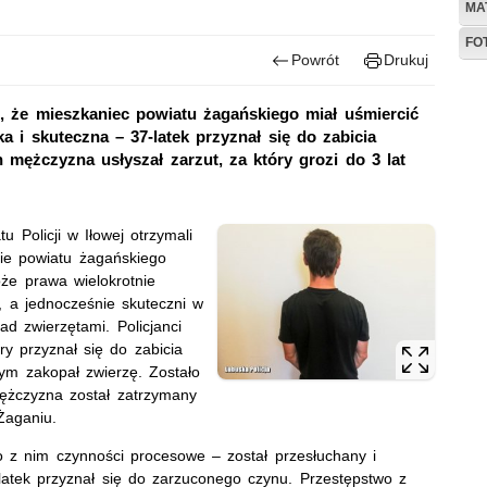
MA
FO
Powrót
Drukuj
m, że mieszkaniec powiatu żagańskiego miał uśmiercić
a i skuteczna – 37-latek przyznał się do zabicia
 mężczyzna usłyszał zarzut, za który grozi do 3 lat
u Policji w Iłowej otrzymali
nie powiatu żagańskiego
że prawa wielokrotnie
t, a jednocześnie skuteczni w
d zwierzętami. Policjanci
ry przyznał się do zabicia
ym zakopał zwierzę. Zostało
ężczyzna został zatrzymany
Żaganiu.
 z nim czynności procesowe – został przesłuchany i
-latek przyznał się do zarzuconego czynu. Przestępstwo z