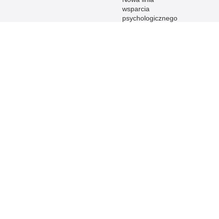
wsparcia
psychologicznego
dla służb
mundurowych
RODO
Kontakt
Rzecznik
prasowy
Oficerowie
prasowi
KMP/KPP
Inspektor
Ochrony Danych
Skargi i wnioski
Petycje
Elektroniczna
skrzynka
podawcza
Obsługa osób
uprawnionych -
tłumacz języka