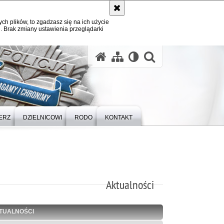
ych plików, to zgadzasz się na ich użycie
. Brak zmiany ustawienia przeglądarki
otwórz wysz
ERZ
DZIELNICOWI
RODO
KONTAKT
Aktualności
TUALNOŚCI