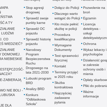
MAPA
Stop agresji
Dołącz do Policji
Pozwolenie na
Ń
drogowej
broń
Dlaczego warto
EŃSTWA
Sprawdź swoje
wstąpić do Policji
Egzamin
ŚĆ A TY
punkty karne
Kto może pełnić
Licencja
ZIAŁANIE
Sprawdź OC
służbę w policji
detektywa -
 LUDŹMI
pojazdu
usługi
Procedura
detektywistycz
I. CO
Sprawdź historię
kwalifikacyjna
EŚ WIEDZIEĆ?
pojazdu
Ochrona
Wymagane
ZIAŁANIE
Narodowy
Dokumenty
Wykaz lekarzy i
Y DOMOWEJ.
Program
psychologów
Test sprawności
A NIEBIESKIE
Bezpieczenstwa
fizycznej
Działaność gos
Ruchu
w zakresie
Kontakt
Drogowego na
ESTĘPCZOŚĆ-
ochrony osób i
Terminy przyjęć
lata 2021-2030
NACZA?
mienia
w 2025 roku
Lubuski program
E-ZABIERAJĄ
Opłaty skarbow
Służba
BRD
Pliki do pobrani
kontraktowa
Analizy BRD
WO NIE BOLI -
Ważne
Najczęściej
LUBUSKA
Konkurs
informacje
zadawane
"Odblaskowa
pytania
Szkoła"
JE DLA