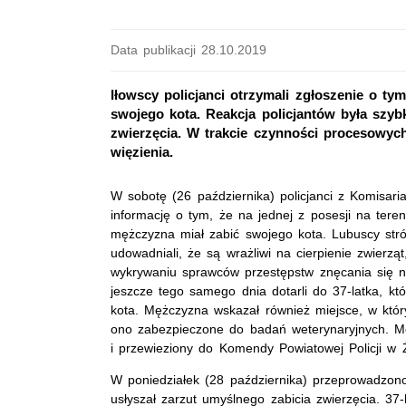
Data publikacji 28.10.2019
Iłowscy policjanci otrzymali zgłoszenie o ty
swojego kota. Reakcja policjantów była szybk
zwierzęcia. W trakcie czynności procesowych
więzienia.
W sobotę (26 października) policjanci z Komisariat
informację o tym, że na jednej z posesji na tere
mężczyzna miał zabić swojego kota. Lubuscy stró
udowadniali, że są wrażliwi na cierpienie zwierzą
wykrywaniu sprawców przestępstw znęcania się na
jeszcze tego samego dnia dotarli do 37-latka, któ
kota. Mężczyzna wskazał również miejsce, w któr
ono zabezpieczone do badań weterynaryjnych. M
i przewieziony do Komendy Powiatowej Policji w 
W poniedziałek (28 października) przeprowadzono
usłyszał zarzut umyślnego zabicia zwierzęcia. 37