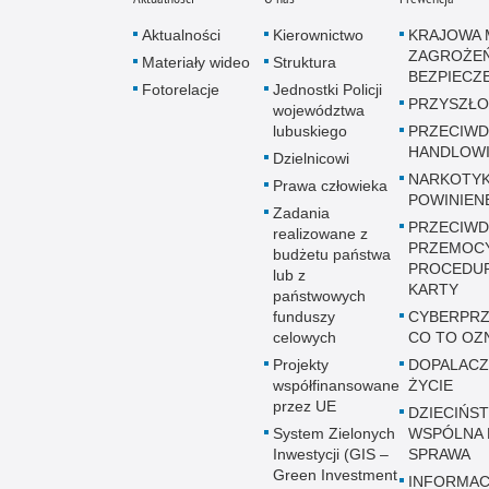
Aktualności
Kierownictwo
KRAJOWA 
ZAGROŻE
Materiały wideo
Struktura
BEZPIECZ
Fotorelacje
Jednostki Policji
PRZYSZŁO
województwa
lubuskiego
PRZECIWD
HANDLOWI
Dzielnicowi
NARKOTYK
Prawa człowieka
POWINIEN
Zadania
PRZECIWD
realizowane z
PRZEMOC
budżetu państwa
PROCEDUR
lub z
KARTY
państwowych
funduszy
CYBERPRZ
celowych
CO TO OZ
Projekty
DOPALACZ
współfinansowane
ŻYCIE
przez UE
DZIECIŃST
System Zielonych
WSPÓLNA 
Inwestycji (GIS –
SPRAWA
Green Investment
INFORMAC