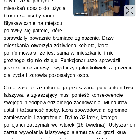
o tym, że w jednym z
mieszkań doszło do użycia
broni i są osoby ranne.
Błyskawicznie na miejscu
pojawiły się patrole, które
sprawdziły poważnie brzmiące zgłoszenie. Drzwi
mieszkania otworzyła zdziwiona kobieta, która
poinformowała, że jest sama w mieszkaniu i nic
groźnego się nie dzieje. Funkcjonariusze sprawdzili
jeszcze inne adresy i wykluczyli jakiekolwiek zagrożenie
dla życia i zdrowia pozostałych osób.
Oznaczało to, że informacja przekazana policjantom była
fałszywa, a zgłaszający musi ponieść konsekwencje
swojego nieodpowiedzialnego zachowania. Mundurowi
ustalili tożsamość osoby, która spowodowała ogromne
zamieszanie i zagrożenie. Był to 32-latek, którego
policjanci zatrzymali we wtorek (16 kwietnia). Usłyszał on
zarzut wywołania fałszywego alarmu za co grozi kara