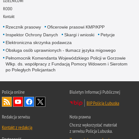
DZIELNICOWI
RODO
Kontakt
Rzecznik prasowy
Oficerowie prasowi KMP/KPP
Inspektor Ochrony Danych
Skargi i wnioski
Petycje
Elektroniczna skrzynka podawcza
Obsługa osób uprawnionych - tłumacz języka migowego
Pełnomocnik Komendanta Wojewódzkiego Policji w Gorzowie
Wlkp. ds. współpracy z Fundacją Pomocy Wdowom i Sierotom
po Poległych Policjantach
Policja online
Biuletyn Informacji Publicznej
BIP Policja Lubuska
Redakcja serwisu
Nota prawna
Chcesz wykorzystać materiał
Kontakt z redakcją
z serwisu Policja Lubuska.