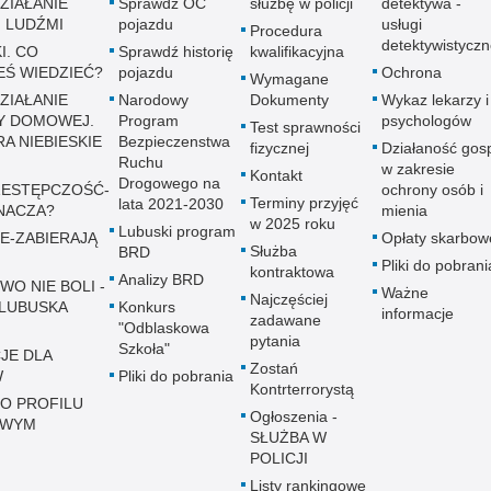
ZIAŁANIE
Sprawdź OC
służbę w policji
detektywa -
 LUDŹMI
pojazdu
usługi
Procedura
detektywistycz
I. CO
Sprawdź historię
kwalifikacyjna
EŚ WIEDZIEĆ?
pojazdu
Ochrona
Wymagane
ZIAŁANIE
Narodowy
Dokumenty
Wykaz lekarzy i
Y DOMOWEJ.
Program
psychologów
Test sprawności
A NIEBIESKIE
Bezpieczenstwa
fizycznej
Działaność gos
Ruchu
w zakresie
Kontakt
Drogowego na
ESTĘPCZOŚĆ-
ochrony osób i
Terminy przyjęć
lata 2021-2030
NACZA?
mienia
w 2025 roku
Lubuski program
E-ZABIERAJĄ
Opłaty skarbow
Służba
BRD
Pliki do pobrani
kontraktowa
Analizy BRD
WO NIE BOLI -
Ważne
Najczęściej
LUBUSKA
Konkurs
informacje
zadawane
"Odblaskowa
pytania
Szkoła"
JE DLA
Zostań
W
Pliki do pobrania
Kontrterrorystą
 O PROFILU
Ogłoszenia -
OWYM
SŁUŻBA W
POLICJI
Listy rankingowe