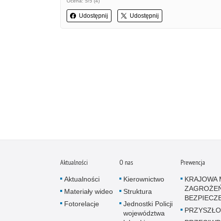
Ocena: 5/5 (4)
Udostępnij
Udostępnij
Aktualności
O nas
Prewencja
Aktualności
Kierownictwo
KRAJOWA 
ZAGROŻE
Materiały wideo
Struktura
BEZPIECZ
Fotorelacje
Jednostki Policji
PRZYSZŁO
województwa