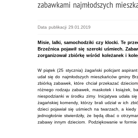
zabawkami najmłodszych mieszk
Data publikacji 29.01.2019
Misie, lalki, samochodziki czy klocki. Te prz
Brzeźnica pojawił się szeroki uśmiech. Zaba
zorganizował zbiórkę wśród koleżanek i ko
W piątek (25 stycznia) żagański policjant aspiran
udał się do najmłodszych mieszkańców gminy Brz
zbiórką zabawek, które chciał przekazać dzieciom
różnego rodzaju zabawek, maskotek i książek, bar
niespodzianki w środku zimy. Inicjatywa udała si
żagańskiej komendy, którzy brali udział w ich z
dzieci pojawiał się uśmiech na twarzach, a kiedy 
jednogłośnie stwierdziły, że będą dbać o otrzyma
zabawy innym dzieciom. Podziękowanie w formie u