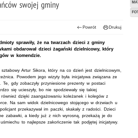
ańców swojej gminy
MA
FO
Powrót
Drukuj
edmioty sprawiły, że na twarzach dzieci z gminy
wkami obdarował dzieci żagański dzielnicowy, który
legów w komendzie.
t sztabowy Artur Sikora, który na co dzień jest dzielnicowym,
eźnica. Powodem jego wizyty była inicjatywa związana ze
. Te, gdy zobaczyły przyniesione prezenty w postaci
dzo się ucieszyły, bo nie spodziewały się takiej
ę również dzięki zaangażowaniu koleżanek i kolegów z
biórce. Na sam widok dzielnicowego stojącego w drzwiach u
policjant przekazywał im paczki, skakały z radości. Dzieci
ne zabawki, a kiedy już z nich wyrosną, przekażą je do
śmiechu to najlepsze zakończenie tak podjętej inicjatywy.