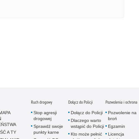
Ruch drogowy
Dołącz do Policji
Pozwolenia i ochrona
MAPA
Stop agresji
Dołącz do Policji
Pozwolenie na
Ń
drogowej
broń
Dlaczego warto
EŃSTWA
Sprawdź swoje
wstąpić do Policji
Egzamin
ŚĆ A TY
punkty karne
Kto może pełnić
Licencja