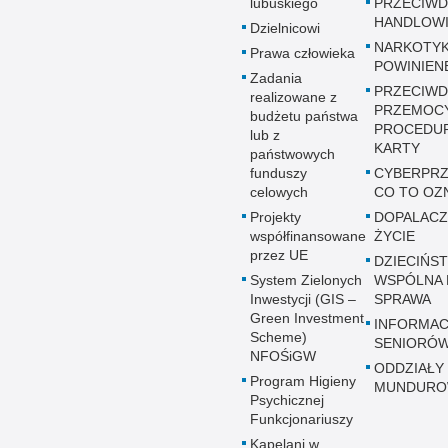
lubuskiego
PRZECIWD
HANDLOWI
Dzielnicowi
NARKOTYK
Prawa człowieka
POWINIEN
Zadania
PRZECIWD
realizowane z
PRZEMOC
budżetu państwa
PROCEDUR
lub z
KARTY
państwowych
funduszy
CYBERPRZ
celowych
CO TO OZ
Projekty
DOPALACZ
współfinansowane
ŻYCIE
przez UE
DZIECIŃST
System Zielonych
WSPÓLNA 
Inwestycji (GIS –
SPRAWA
Green Investment
INFORMAC
Scheme)
SENIORÓ
NFOŚiGW
ODDZIAŁY
Program Higieny
MUNDUR
Psychicznej
Funkcjonariuszy
Kapelani w