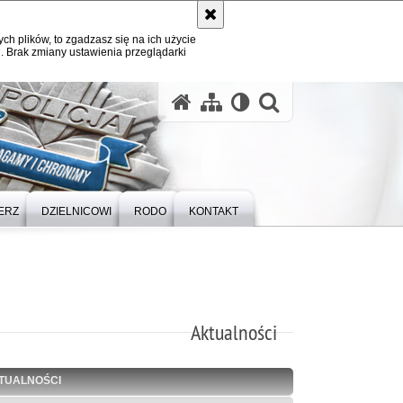
ych plików, to zgadzasz się na ich użycie
. Brak zmiany ustawienia przeglądarki
otwórz wysz
ERZ
DZIELNICOWI
RODO
KONTAKT
Aktualności
TUALNOŚCI