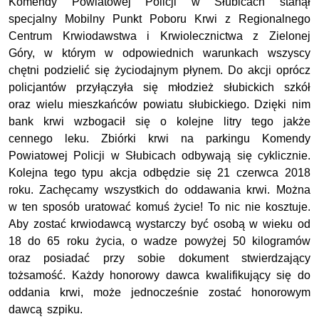
Komendy Powiatowej Policji w Słubicach stanął
specjalny Mobilny Punkt Poboru Krwi z Regionalnego
Centrum Krwiodawstwa i Krwiolecznictwa z Zielonej
Góry, w którym w odpowiednich warunkach wszyscy
chętni podzielić się życiodajnym płynem. Do akcji oprócz
policjantów przyłączyła się młodzież słubickich szkół
oraz wielu mieszkańców powiatu słubickiego. Dzięki nim
bank krwi wzbogacił się o kolejne litry tego jakże
cennego leku. Zbiórki krwi na parkingu Komendy
Powiatowej Policji w Słubicach odbywają się cyklicznie.
Kolejna tego typu akcja odbędzie się 21 czerwca 2018
roku. Zachęcamy wszystkich do oddawania krwi. Można
w ten sposób uratować komuś życie! To nic nie kosztuje.
Aby zostać krwiodawcą wystarczy być osobą w wieku od
18 do 65 roku życia, o wadze powyżej 50 kilogramów
oraz posiadać przy sobie dokument stwierdzający
tożsamość. Każdy honorowy dawca kwalifikujący się do
oddania krwi, może jednocześnie zostać honorowym
dawcą szpiku.