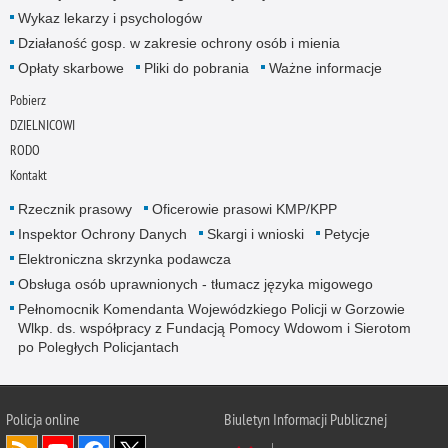
Wykaz lekarzy i psychologów
Działaność gosp. w zakresie ochrony osób i mienia
Opłaty skarbowe
Pliki do pobrania
Ważne informacje
Pobierz
DZIELNICOWI
RODO
Kontakt
Rzecznik prasowy
Oficerowie prasowi KMP/KPP
Inspektor Ochrony Danych
Skargi i wnioski
Petycje
Elektroniczna skrzynka podawcza
Obsługa osób uprawnionych - tłumacz języka migowego
Pełnomocnik Komendanta Wojewódzkiego Policji w Gorzowie
Wlkp. ds. współpracy z Fundacją Pomocy Wdowom i Sierotom
po Poległych Policjantach
Policja online
Biuletyn Informacji Publicznej