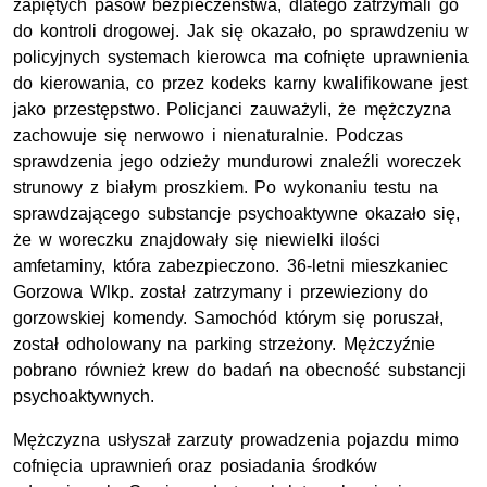
zapiętych pasów bezpieczeństwa, dlatego zatrzymali go
do kontroli drogowej. Jak się okazało, po sprawdzeniu w
policyjnych systemach kierowca ma cofnięte uprawnienia
do kierowania, co przez kodeks karny kwalifikowane jest
jako przestępstwo. Policjanci zauważyli, że mężczyzna
zachowuje się nerwowo i nienaturalnie. Podczas
sprawdzenia jego odzieży mundurowi znaleźli woreczek
strunowy z białym proszkiem. Po wykonaniu testu na
sprawdzającego substancje psychoaktywne okazało się,
że w woreczku znajdowały się niewielki ilości
amfetaminy, która zabezpieczono. 36-letni mieszkaniec
Gorzowa Wlkp. został zatrzymany i przewieziony do
gorzowskiej komendy. Samochód którym się poruszał,
został odholowany na parking strzeżony. Mężczyźnie
pobrano również krew do badań na obecność substancji
psychoaktywnych.
Mężczyzna usłyszał zarzuty prowadzenia pojazdu mimo
cofnięcia uprawnień oraz posiadania środków