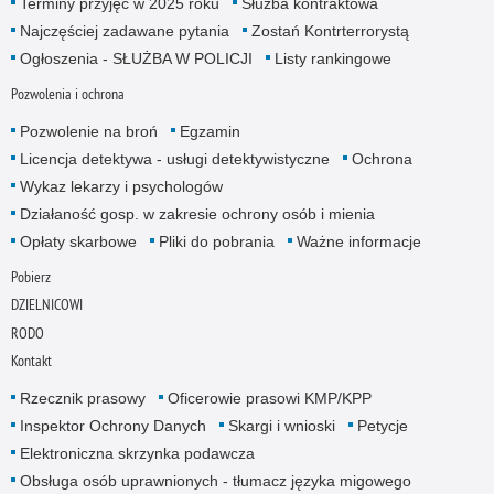
Terminy przyjęć w 2025 roku
Służba kontraktowa
Najczęściej zadawane pytania
Zostań Kontrterrorystą
Ogłoszenia - SŁUŻBA W POLICJI
Listy rankingowe
Pozwolenia i ochrona
Pozwolenie na broń
Egzamin
Licencja detektywa - usługi detektywistyczne
Ochrona
Wykaz lekarzy i psychologów
Działaność gosp. w zakresie ochrony osób i mienia
Opłaty skarbowe
Pliki do pobrania
Ważne informacje
Pobierz
DZIELNICOWI
RODO
Kontakt
Rzecznik prasowy
Oficerowie prasowi KMP/KPP
Inspektor Ochrony Danych
Skargi i wnioski
Petycje
Elektroniczna skrzynka podawcza
Obsługa osób uprawnionych - tłumacz języka migowego