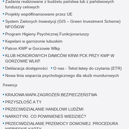
Zadania realizowane z budżetu państwa lub z państwowych
funduszy celowych
Projekty współfinansowane przez UE
System Zielonych Inwestycji (GIS – Green Investment Scheme)
NFOŚiGW
Program Higieny Psychicznej Funkcjonariuszy
Kapelani w garnizonie lubuskim
Patron KWP w Gorzowie Wlkp.
KLUB HONOROWYCH DAWCÓW KRWI PCK PRZY KWP W
GORZOWIE WLKP.
Deklaracja dostępności
O nas - Tekst łatwy do czytania (ETR)
Nowa linia wsparcia psychologicznego dla służb mundurowych
Prewencja
KRAJOWA MAPA ZAGROŻEŃ BEZPIECZEŃSTWA
PRZYSZŁOŚĆ A TY
PRZECIWDZIAŁANIE HANDLOWI LUDŹMI
NARKOTYKI. CO POWINIENEŚ WIEDZIEĆ?
PRZECIWDZIAŁANIE PRZEMOCY DOMOWEJ. PROCEDURA
NIEBIESKIE KARTY