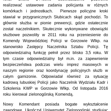
realizować ustawowe zadania policjanta w różnych
komórkach i jednostkach. Pierwsze policyjne kroki
stawiał w przygranicznych Słubicach skąd pochodzi. To
głównie służba w pionie prewencji, gdzie ostatecznie
został naczelnikiem. Skutecznie wykonywane obowiązki
służbowe pozwoliły w 2011 roku na przeniesienie do
Komendy Wojewódzkiej Policji w Gorzowie Wlkp. na
stanowisko Zastępcy Naczelnika Sztabu Policji. Tę
odpowiedzialną funkcję pełnił przez blisko 3,5 roku. W
tym czasie odpowiedzialny był m.in. za zapewnienie
bezpieczeństwa podczas wielu imprez masowych w
naszym regionie oraz koordynację policyjnych służb w
całym garnizonie. Odpowiadał również za sytuację
kadrową lubuskiej Policji jako Naczelnik Wydziału Kadr i
Szkolenia KWP w Gorzowie Wlkp. Od listopada 2016
roku kierował zielonogórską Komendą.
Nowy Komendant posiada bogate wykształcenie
zawodowe. Ukończył Uniwersytet Zielonogórski studiując