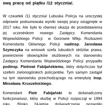
swą pracę od piątku /12 stycznia/.
W czwartek /11 stycznia/ Lubuska Policja na uroczystej
odprawie podsumowała wyniki swojej pracy osiągnięte w
2017 roku. Ale było to również okazja do przedstawienia
jej uczestnikom nowego Zastępcy Komendanta
Wojewódzkiego Policji w Gorzowie Wlkp. Rozkazem
Komendanta Głównego Policji
nadinsp. Jarosława
Szymczyka
na wniosek szefa lubuskich stróżów prawa,
powierzenie obowiązków służbowych na stanowisku
Zastępcy Komendanta Wojewódzkiego Policji przypadło
podinsp. Piotrowi Fabijańskiemu,
który dotychczas był
szefem zielonogórskich policjantów. Tym samym zastąpił
na tym stanowisku przechodzącego na emeryturę
insp.
Mirosława Kruszelnickiego.
Komendant
Piotr Fabijański
to doświadczony
funkcjonariusz, który służbę w Policji rozpoczął w 1994
roku. Blisko 24-letnie doświadczenie pozwoliło