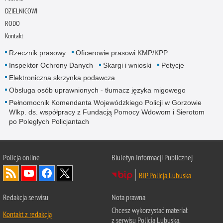
DZIELNICOWI
RODO
Kontakt
Rzecznik prasowy
Oficerowie prasowi KMP/KPP
Inspektor Ochrony Danych
Skargi i wnioski
Petycje
Elektroniczna skrzynka podawcza
Obsługa osób uprawnionych - tłumacz języka migowego
Pełnomocnik Komendanta Wojewódzkiego Policji w Gorzowie
Wlkp. ds. współpracy z Fundacją Pomocy Wdowom i Sierotom
po Poległych Policjantach
Policja online
Biuletyn Informacji Publicznej
BIP Policja Lubuska
Redakcja serwisu
Nota prawna
Chcesz wykorzystać materiał
Kontakt z redakcją
z serwisu Policja Lubuska.