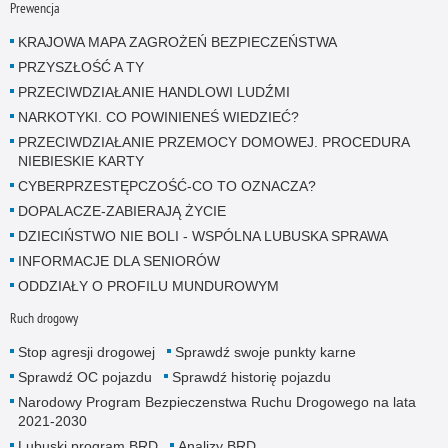
Prewencja
KRAJOWA MAPA ZAGROŻEŃ BEZPIECZEŃSTWA
PRZYSZŁOŚĆ A TY
PRZECIWDZIAŁANIE HANDLOWI LUDŹMI
NARKOTYKI. CO POWINIENEŚ WIEDZIEĆ?
PRZECIWDZIAŁANIE PRZEMOCY DOMOWEJ. PROCEDURA
NIEBIESKIE KARTY
CYBERPRZESTĘPCZOŚĆ-CO TO OZNACZA?
DOPALACZE-ZABIERAJĄ ŻYCIE
DZIECIŃSTWO NIE BOLI - WSPÓLNA LUBUSKA SPRAWA
INFORMACJE DLA SENIORÓW
ODDZIAŁY O PROFILU MUNDUROWYM
Ruch drogowy
Stop agresji drogowej
Sprawdź swoje punkty karne
Sprawdź OC pojazdu
Sprawdź historię pojazdu
Narodowy Program Bezpieczenstwa Ruchu Drogowego na lata
2021-2030
Lubuski program BRD
Analizy BRD