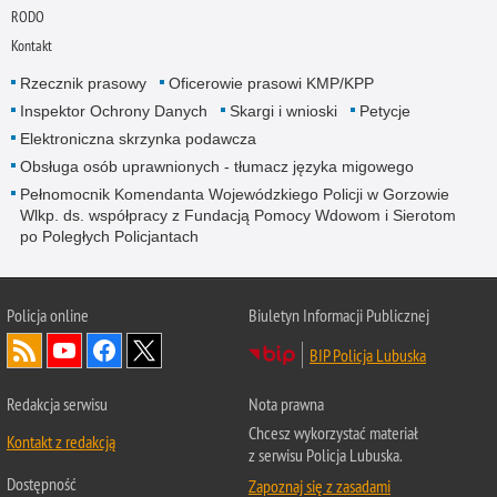
RODO
Kontakt
Rzecznik prasowy
Oficerowie prasowi KMP/KPP
Inspektor Ochrony Danych
Skargi i wnioski
Petycje
Elektroniczna skrzynka podawcza
Obsługa osób uprawnionych - tłumacz języka migowego
Pełnomocnik Komendanta Wojewódzkiego Policji w Gorzowie
Wlkp. ds. współpracy z Fundacją Pomocy Wdowom i Sierotom
po Poległych Policjantach
Policja online
Biuletyn Informacji Publicznej
BIP Policja Lubuska
Redakcja serwisu
Nota prawna
Chcesz wykorzystać materiał
Kontakt z redakcją
z serwisu Policja Lubuska.
Dostępność
Zapoznaj się z zasadami