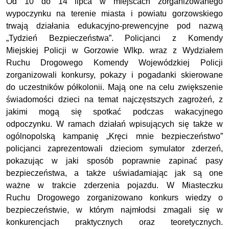
Od 10 do 14 lipca w miejscach zorganizowanego
wypoczynku na terenie miasta i powiatu gorzowskiego
trwają działania edukacyjno-prewencyjne pod nazwą
„Tydzień Bezpieczeństwa”. Policjanci z Komendy
Miejskiej Policji w Gorzowie Wlkp. wraz z Wydziałem
Ruchu Drogowego Komendy Wojewódzkiej Policji
zorganizowali konkursy, pokazy i pogadanki skierowane
do uczestników półkolonii. Mają one na celu zwiększenie
świadomości dzieci na temat najczęstszych zagrożeń, z
jakimi mogą się spotkać podczas wakacyjnego
odpoczynku. W ramach działań wpisujących się także w
ogólnopolską kampanię „Kręci mnie bezpieczeństwo”
policjanci zaprezentowali dzieciom symulator zderzeń,
pokazując w jaki sposób poprawnie zapinać pasy
bezpieczeństwa, a także uświadamiając jak są one
ważne w trakcie zderzenia pojazdu. W Miasteczku
Ruchu Drogowego zorganizowano konkurs wiedzy o
bezpieczeństwie, w którym najmłodsi zmagali się w
konkurencjach praktycznych oraz teoretycznych.