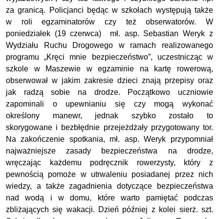
za granicą. Policjanci będąc w szkołach występują także
w roli egzaminatorów czy też obserwatorów. W
poniedziałek (19 czerwca) mł. asp. Sebastian Weryk z
Wydziału Ruchu Drogowego w ramach realizowanego
programu „Kręci mnie bezpieczeństwo”, uczestnicząc w
szkole w Maszewie w egzaminie na kartę rowerową,
obserwował w jakim zakresie dzieci znają przepisy oraz
jak radzą sobie na drodze. Początkowo uczniowie
zapominali o upewnianiu się czy mogą wykonać
określony manewr, jednak szybko zostało to
skorygowane i bezbłędnie przejeżdżały przygotowany tor.
Na zakończenie spotkania, mł. asp. Weryk przypomniał
najważniejsze zasady bezpieczeństwa na drodze,
wręczając każdemu podręcznik rowerzysty, który z
pewnością pomoże w utrwaleniu posiadanej przez nich
wiedzy, a także zagadnienia dotyczące bezpieczeństwa
nad wodą i w domu, które warto pamiętać podczas
zbliżających się wakacji. Dzień później z kolei sierż. szt.