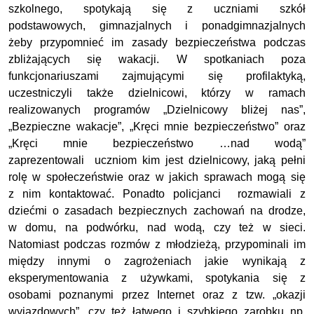
szkolnego, spotykają się z uczniami szkół
podstawowych, gimnazjalnych i ponadgimnazjalnych
żeby przypomnieć im zasady bezpieczeństwa podczas
zbliżających się wakacji. W spotkaniach poza
funkcjonariuszami zajmującymi się profilaktyką,
uczestniczyli także dzielnicowi, którzy w ramach
realizowanych programów „Dzielnicowy bliżej nas”,
„Bezpieczne wakacje”, „Kręci mnie bezpieczeństwo” oraz
„Kręci mnie bezpieczeństwo …nad wodą”
zaprezentowali uczniom kim jest dzielnicowy, jaką pełni
rolę w społeczeństwie oraz w jakich sprawach mogą się
z nim kontaktować. Ponadto policjanci rozmawiali z
dziećmi o zasadach bezpiecznych zachowań na drodze,
w domu, na podwórku, nad wodą, czy też w sieci.
Natomiast podczas rozmów z młodzieżą, przypominali im
między innymi o zagrożeniach jakie wynikają z
eksperymentowania z używkami, spotykania się z
osobami poznanymi przez Internet oraz z tzw. „okazji
wyjazdowych”, czy też łatwego i szybkiego zarobku np.