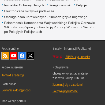
Inspektor Ochrony Danych
Skargi i wnioski
Petycje
Elektroniczna skrzynka podawcza
Obsługa osób uprawnionych - tłumacz języka migowego
Pełnomocnik Komendanta Wojewódzkiego Policji w Gorzowie
Wlkp. ds. współpracy z Fundacją Pomocy Wdowom i Sierotom
po Poległych Policjantach
Policja online
Biuletyn Informacji Publicznej
BIP Policja Lubuska
Redakcja serwisu
Nota prawna
Chcesz wykorzystać materiał
Kontakt z redakcją
z serwisu Policja Lubuska.
Dostępność
Zapoznaj się z zasadami
Deklaracja dostępności
Polityka prywatności
Inne wersje portalu