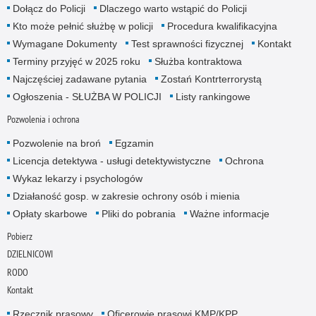
Dołącz do Policji
Dlaczego warto wstąpić do Policji
Kto może pełnić służbę w policji
Procedura kwalifikacyjna
Wymagane Dokumenty
Test sprawności fizycznej
Kontakt
Terminy przyjęć w 2025 roku
Służba kontraktowa
Najczęściej zadawane pytania
Zostań Kontrterrorystą
Ogłoszenia - SŁUŻBA W POLICJI
Listy rankingowe
Pozwolenia i ochrona
Pozwolenie na broń
Egzamin
Licencja detektywa - usługi detektywistyczne
Ochrona
Wykaz lekarzy i psychologów
Działaność gosp. w zakresie ochrony osób i mienia
Opłaty skarbowe
Pliki do pobrania
Ważne informacje
Pobierz
DZIELNICOWI
RODO
Kontakt
Rzecznik prasowy
Oficerowie prasowi KMP/KPP