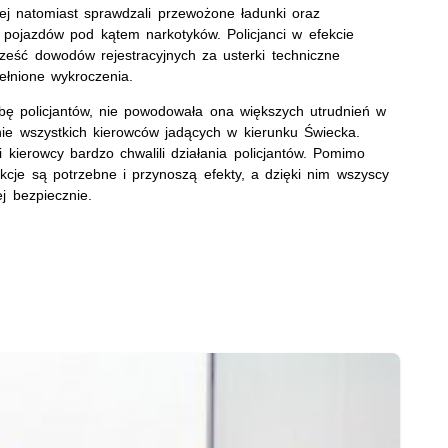
nej natomiast sprawdzali przewożone ładunki oraz
a pojazdów pod kątem narkotyków. Policjanci w efekcie
 sześć dowodów rejestracyjnych za usterki techniczne
ełnione wykroczenia.
bę policjantów, nie powodowała ona większych utrudnień w
nie wszystkich kierowców jadących w kierunku Świecka.
 kierowcy bardzo chwalili działania policjantów. Pomimo
 akcje są potrzebne i przynoszą efekty, a dzięki nim wszyscy
j bezpiecznie.