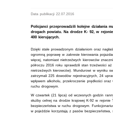
Data publikacji 22.07.2016
Policjanci przeprowadzili kolejne działania
drogach powiatu. Na drodze K- 92, w rejonie
400 kierujących.
Dzięki stale prowadzonym działaniom oraz nagłaśn
ogromną poprawę w zakresie kierowania pojazdam
więcej, natomiast nietrzeźwych kierowców znacznie
półroczu 2016 roku sprawdzili stan trzeźwości a
nietrzeźwych kierowców). Mundurowi w wyniku swo
zatrzymali 225 dowodów rejestracyjnych, 24 upra
wpływem alkoholu, przekroczenie prędkości oraz
ruchu drogowym.
W czwartek (21 lipca) od wczesnych godzin ranny
służby celnej na drodze krajowej K-92 w rejonie 
bezpieczeństwa w ruchu drogowym. Funkcjonariusz
w pojeździe korzystają z pasów bezpieczeństwa,