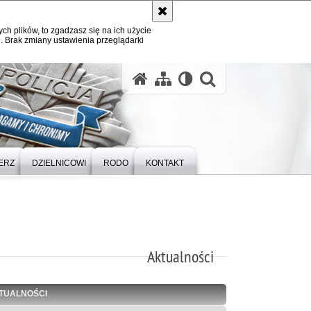
ych plików, to zgadzasz się na ich użycie
. Brak zmiany ustawienia przeglądarki
otwórz wysz
ERZ
DZIELNICOWI
RODO
KONTAKT
Aktualności
TUALNOŚCI