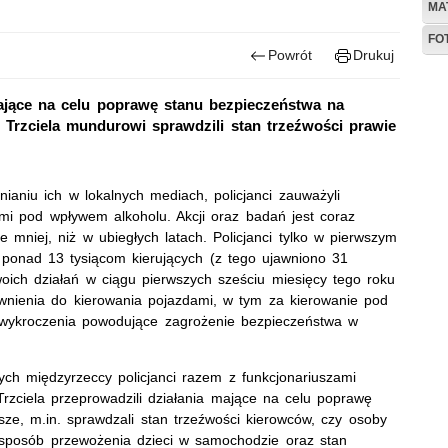
MA
FO
Powrót
Drukuj
 mające na celu poprawę stanu bezpieczeństwa na
 Trzciela mundurowi sprawdzili stan trzeźwości prawie
ianiu ich w lokalnych mediach, policjanci zauważyli
i pod wpływem alkoholu. Akcji oraz badań jest coraz
 mniej, niż w ubiegłych latach. Policjanci tylko w pierwszym
ż ponad 13 tysiącom kierujących (z tego ujawniono 31
ich działań w ciągu pierwszych sześciu miesięcy tego roku
wnienia do kierowania pojazdami, w tym za kierowanie pod
 wykroczenia powodujące zagrożenie bezpieczeństwa w
ch międzyrzeccy policjanci razem z funkcjonariuszami
Trzciela przeprowadzili działania mające na celu poprawę
e, m.in. sprawdzali stan trzeźwości kierowców, czy osoby
 sposób przewożenia dzieci w samochodzie oraz stan