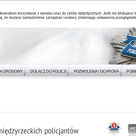
kownikom korzystanie z serwisu oraz do celów statystycznych. Jeśli nie blokujesz t
j, że możesz samodzielnie zarządzać cookies, zmieniając ustawienia przeglądarki
H DROGOWY
DOŁĄCZ DO POLICJI
POZWOLENIA I OCHRONA
POBI
międzyrzeckich policjantów
AK