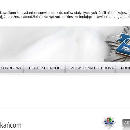
kownikom korzystanie z serwisu oraz do celów statystycznych. Jeśli nie blokujesz t
j, że możesz samodzielnie zarządzać cookies, zmieniając ustawienia przeglądarki
H DROGOWY
DOŁĄCZ DO POLICJI
POZWOLENIA I OCHRONA
POBI
zkańcom
AK