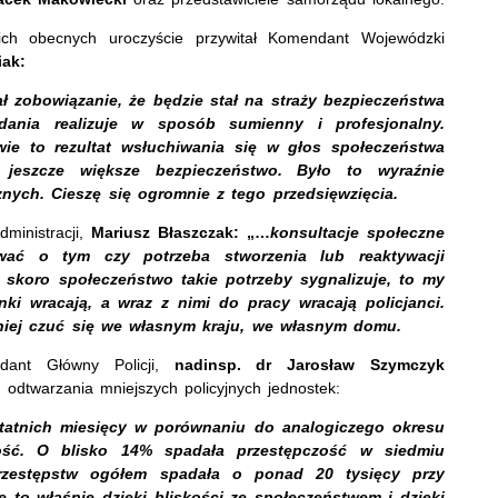
ich obecnych uroczyście przywitał Komendant Wojewódzki
iak:
ał zobowiązanie, że będzie stał na straży bezpieczeństwa
dania realizuje w sposób sumienny i profesjonalny.
wie to rezultat wsłuchiwania się w głos społeczeństwa
 jeszcze większe bezpieczeństwo. Było to wyraźnie
nych. Cieszę się ogromnie z tego przedsięwzięcia.
ministracji,
Mariusz Błaszczak:
„…
konsultacje społeczne
ać o tym czy potrzeba stworzenia lub reaktywacji
 skoro społeczeństwo takie potrzeby sygnalizuje, to my
ki wracają, a wraz z nimi do pracy wracają policjanci.
niej czuć się we własnym kraju, we własnym domu.
dant Główny Policji,
nadinsp. dr Jarosław Szymczyk
u odtwarzania mniejszych policyjnych jednostek:
tatnich miesięcy w porównaniu do analogiczego okresu
ość. O blisko 14% spadała przestępczość w siedmiu
przestępstw ogółem spadała o ponad 20 tysięcy przy
 to właśnie dzięki bliskości ze społeczeństwem i dzięki