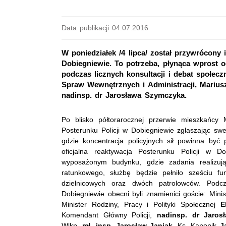
Data publikacji 04.07.2016
W poniedziałek /4 lipca/ został przywrócony
Dobiegniewie. To potrzeba, płynąca wprost o
podczas licznych konsultacji i debat społe
Spraw Wewnętrznych i Administracji, Marius
nadinsp. dr Jarosława Szymczyka.
Po blisko półtorarocznej przerwie mieszkańc
Posterunku Policji w Dobiegniewie zgłaszając swe
gdzie koncentracja policyjnych sił powinna być 
oficjalna reaktywacja Posterunku Policji w
wyposażonym budynku, gdzie zadania realizuj
ratunkowego, służbę będzie pełniło sześciu fun
dzielnicowych oraz dwóch patrolowców. Podc
Dobiegniewie obecni byli znamienici goście: Mini
Minister Rodziny, Pracy i Polityki Społecznej
E
Komendant Główny Policji,
nadinsp. dr Jaro
Wlkp.
mł.
insp. Jarosław Janiak,
Ks. Kanonik
Ja