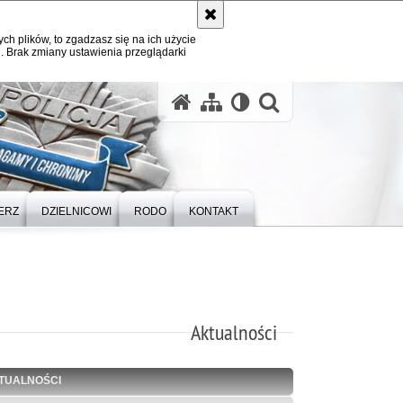
ych plików, to zgadzasz się na ich użycie
. Brak zmiany ustawienia przeglądarki
otwórz wysz
ERZ
DZIELNICOWI
RODO
KONTAKT
Aktualności
TUALNOŚCI