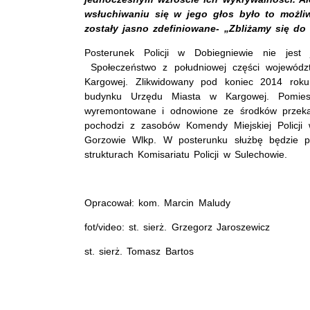
wsłuchiwaniu się w jego głos było to możli
zostały jasno zdefiniowane- „Zbliżamy się do
Posterunek Policji w Dobiegniewie nie jes
Społeczeństwo z południowej części województ
Kargowej. Zlikwidowany pod koniec 2014 roku 
budynku Urzędu Miasta w Kargowej. Pomiesz
wyremontowane i odnowione ze środków przekaz
pochodzi z zasobów Komendy Miejskiej Policji
Gorzowie Wlkp. W posterunku służbę będzie peł
strukturach Komisariatu Policji w Sulechowie.
Opracował: kom. Marcin Maludy
fot/video: st. sierż. Grzegorz Jaroszewicz
st. sierż. Tomasz Bartos