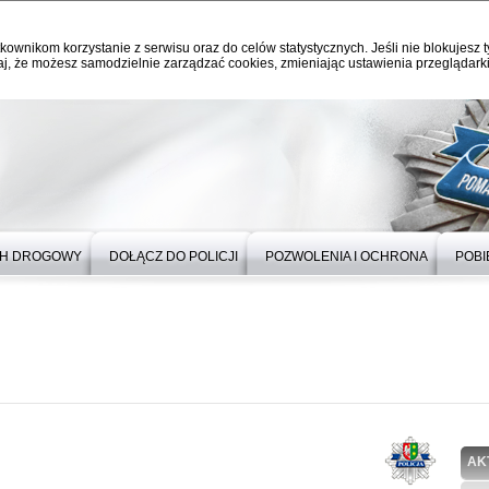
kownikom korzystanie z serwisu oraz do celów statystycznych. Jeśli nie blokujesz t
j, że możesz samodzielnie zarządzać cookies, zmieniając ustawienia przeglądarki
H DROGOWY
DOŁĄCZ DO POLICJI
POZWOLENIA I OCHRONA
POBI
AK