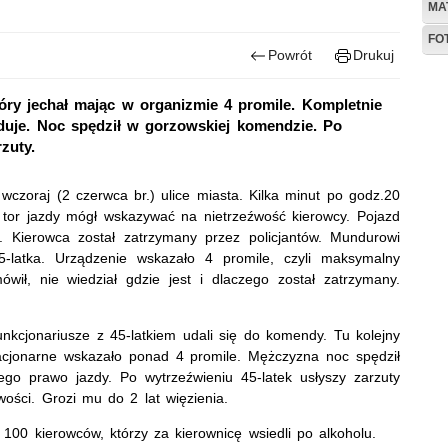
MA
FO
Powrót
Drukuj
tóry jechał mając w organizmie 4 promile. Kompletnie
jduje. Noc spędził w gorzowskiej komendzie. Po
zuty.
 wczoraj (2 czerwca br.) ulice miasta. Kilka minut po godz.20
o tor jazdy mógł wskazywać na nietrzeźwość kierowcy. Pojazd
. Kierowca został zatrzymany przez policjantów. Mundurowi
45-latka. Urządzenie wskazało 4 promile, czyli maksymalny
wił, nie wiedział gdzie jest i dlaczego został zatrzymany.
unkcjonariusze z 45-latkiem udali się do komendy. Tu kolejny
tacjonarne wskazało ponad 4 promile. Mężczyzna noc spędził
jego prawo jazdy. Po wytrzeźwieniu 45-latek usłyszy zarzuty
ości. Grozi mu do 2 lat więzienia.
 100 kierowców, którzy za kierownicę wsiedli po alkoholu.