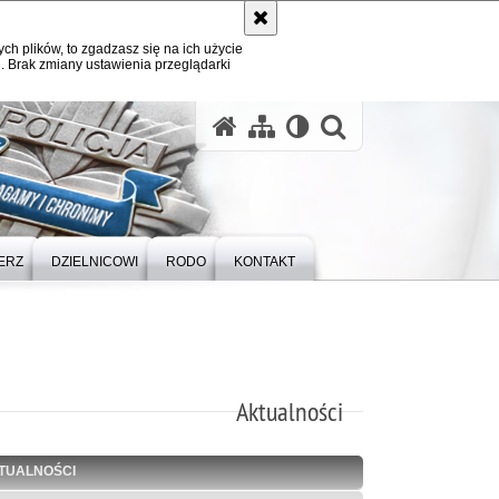
ych plików, to zgadzasz się na ich użycie
. Brak zmiany ustawienia przeglądarki
otwórz wysz
ERZ
DZIELNICOWI
RODO
KONTAKT
Aktualności
TUALNOŚCI