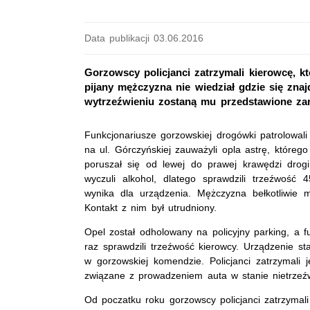
Data publikacji 03.06.2016
Gorzowscy policjanci zatrzymali kierowcę, k
pijany mężczyzna nie wiedział gdzie się zna
wytrzeźwieniu zostaną mu przedstawione zar
Funkcjonariusze gorzowskiej drogówki patrolowali
na ul. Górczyńskiej zauważyli opla astrę, któreg
poruszał się od lewej do prawej krawędzi drogi
wyczuli alkohol, dlatego sprawdzili trzeźwość 
wynika dla urządzenia. Mężczyzna bełkotliwie mó
Kontakt z nim był utrudniony.
Opel został odholowany na policyjny parking, a f
raz sprawdzili trzeźwość kierowcy. Urządzenie s
w gorzowskiej komendzie. Policjanci zatrzymali 
związane z prowadzeniem auta w stanie nietrzeźw
Od poczatku roku gorzowscy policjanci zatrzymali