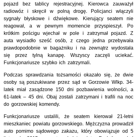
pojazd bez tablicy rejestracyjnej. Kierowca zauważył
radiowóz i skręcił w polną drogę. Policjanci włączyli
sygnały błyskowe i dźwiękowe. Kierujący seatem nie
reagował, a w pewnym momencie przyspieszył. Po
krótkim pościgu wjechał w pole i zatrzymał pojazd. Z
auta wysiadło sześć osób, z czego jedna przebywała
prawdopodobnie w bagażniku i na zewnątrz wydostała
się przez tylną kanapę. Wszyscy zaczęli uciekać.
Funkcjonariusze szybko ich zatrzymali.
Podczas sprawdzania tożsamości okazało się, że dwie
osoby są poszukiwane przez sąd w Gorzowie Wlkp. 34-
latek miał zasądzone 150 dni pozbawienia wolności, a
61-latek – 45 dni. Obaj zostali zatrzymani i trafili na noc
do gorzowskiej komendy.
Funkcjonariusze ustalili, że seatem kierował 21-letni
mieszkaniec powiatu gorzowskiego. Mężczyzna prowadził
auto pomimo sądowego zakazu, który obowiązuje od 5