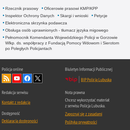
Rzecznik prasowy
Oficerowie prasowi KMP/KPP
Inspektor Ochrony Danych
Skargi i wnioski
Petycje
Elektroniczna skrzynka podawcza
Obsługa osób uprawnionych - tłumacz języka migowego
Pełnomocnik Komendanta Wojewódzkiego Policji w Gorzowie
Wlkp. ds. współpracy z Fundacją Pomocy Wdowom i Sierotom
po Poległych Policjantach
Policja online
Biuletyn Informacji Publicznej
BIP Policja Lubuska
Redakcja serwisu
Nota prawna
Chcesz wykorzystać materiał
Kontakt z redakcją
z serwisu Policja Lubuska.
Dostępność
Zapoznaj się z zasadami
Deklaracja dostępności
Polityka prywatności