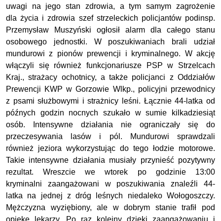
uwagi na jego stan zdrowia, a tym samym zagrożenie
dla życia i zdrowia szef strzeleckich policjantów podinsp.
Przemysław Muszyński ogłosił alarm dla całego stanu
osobowego jednostki. W poszukiwaniach brali udział
mundurowi z pionów prewencji i kryminalnego. W akcję
włączyli się również funkcjonariusze PSP w Strzelcach
Kraj., strażacy ochotnicy, a także policjanci z Oddziałów
Prewencji KWP w Gorzowie Wlkp., policyjni przewodnicy
z psami służbowymi i strażnicy leśni. Łącznie 44-latka od
późnych godzin nocnych szukało w sumie kilkadziesiąt
osób. Intensywne działania nie ograniczały się do
przeczesywania lasów i pól. Mundurowi sprawdzali
również jeziora wykorzystując do tego łodzie motorowe.
Takie intensywne działania musiały przynieść pozytywny
rezultat. Wreszcie we wtorek po godzinie 13:00
kryminalni zaangażowani w poszukiwania znaleźli 44-
latka na jednej z dróg leśnych niedaleko Wołogoszczy.
Mężczyzna wyziębiony, ale w dobrym stanie trafił pod
opiekę lekarzy. Po raz kolejny dzięki zaangażowaniu i