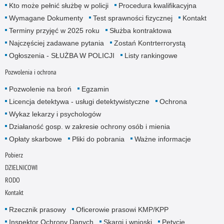
Kto może pełnić służbę w policji
Procedura kwalifikacyjna
Wymagane Dokumenty
Test sprawności fizycznej
Kontakt
Terminy przyjęć w 2025 roku
Służba kontraktowa
Najczęściej zadawane pytania
Zostań Kontrterrorystą
Ogłoszenia - SŁUŻBA W POLICJI
Listy rankingowe
Pozwolenia i ochrona
Pozwolenie na broń
Egzamin
Licencja detektywa - usługi detektywistyczne
Ochrona
Wykaz lekarzy i psychologów
Działaność gosp. w zakresie ochrony osób i mienia
Opłaty skarbowe
Pliki do pobrania
Ważne informacje
Pobierz
DZIELNICOWI
RODO
Kontakt
Rzecznik prasowy
Oficerowie prasowi KMP/KPP
Inspektor Ochrony Danych
Skargi i wnioski
Petycje