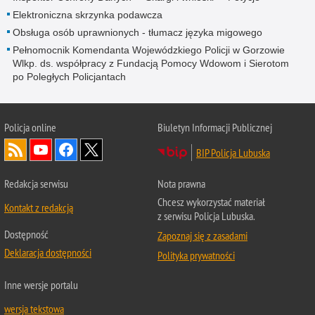
Elektroniczna skrzynka podawcza
Obsługa osób uprawnionych - tłumacz języka migowego
Pełnomocnik Komendanta Wojewódzkiego Policji w Gorzowie
Wlkp. ds. współpracy z Fundacją Pomocy Wdowom i Sierotom
po Poległych Policjantach
Policja online
Biuletyn Informacji Publicznej
BIP Policja Lubuska
Redakcja serwisu
Nota prawna
Chcesz wykorzystać materiał
Kontakt z redakcją
z serwisu Policja Lubuska.
Dostępność
Zapoznaj się z zasadami
Deklaracja dostępności
Polityka prywatności
Inne wersje portalu
wersja tekstowa