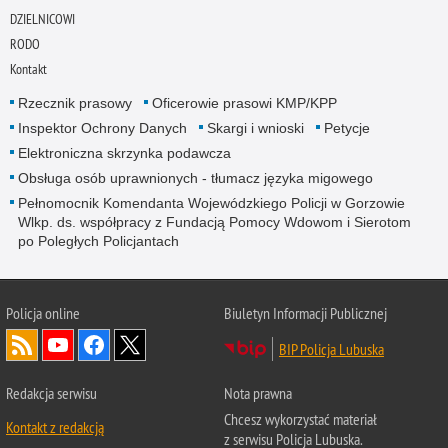
DZIELNICOWI
RODO
Kontakt
Rzecznik prasowy
Oficerowie prasowi KMP/KPP
Inspektor Ochrony Danych
Skargi i wnioski
Petycje
Elektroniczna skrzynka podawcza
Obsługa osób uprawnionych - tłumacz języka migowego
Pełnomocnik Komendanta Wojewódzkiego Policji w Gorzowie
Wlkp. ds. współpracy z Fundacją Pomocy Wdowom i Sierotom
po Poległych Policjantach
Policja online
Biuletyn Informacji Publicznej
BIP Policja Lubuska
Redakcja serwisu
Nota prawna
Chcesz wykorzystać materiał
Kontakt z redakcją
z serwisu Policja Lubuska.