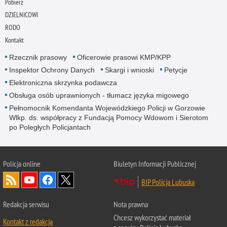
Pobierz
DZIELNICOWI
RODO
Kontakt
Rzecznik prasowy
Oficerowie prasowi KMP/KPP
Inspektor Ochrony Danych
Skargi i wnioski
Petycje
Elektroniczna skrzynka podawcza
Obsługa osób uprawnionych - tłumacz języka migowego
Pełnomocnik Komendanta Wojewódzkiego Policji w Gorzowie
Wlkp. ds. współpracy z Fundacją Pomocy Wdowom i Sierotom
po Poległych Policjantach
Policja online
Biuletyn Informacji Publicznej
BIP Policja Lubuska
Redakcja serwisu
Nota prawna
Chcesz wykorzystać materiał
Kontakt z redakcją