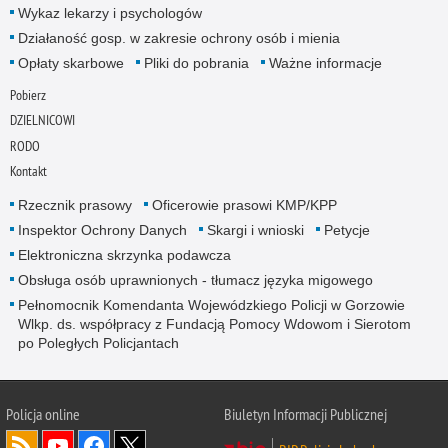
Wykaz lekarzy i psychologów
Działaność gosp. w zakresie ochrony osób i mienia
Opłaty skarbowe
Pliki do pobrania
Ważne informacje
Pobierz
DZIELNICOWI
RODO
Kontakt
Rzecznik prasowy
Oficerowie prasowi KMP/KPP
Inspektor Ochrony Danych
Skargi i wnioski
Petycje
Elektroniczna skrzynka podawcza
Obsługa osób uprawnionych - tłumacz języka migowego
Pełnomocnik Komendanta Wojewódzkiego Policji w Gorzowie
Wlkp. ds. współpracy z Fundacją Pomocy Wdowom i Sierotom
po Poległych Policjantach
Policja online
Biuletyn Informacji Publicznej