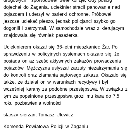
drogowych i spowodował dwie kolizje. Gdy pościg
dojechał do Żagania, uciekinier stracił panowanie nad
pojazdem i uderzył w barierki ochronne. Próbował
jeszcze uciekać pieszo, jednak policjanci szybko go
dogonili i zatrzymali. W samochodzie wraz z kierującym
znajdowała się również pasażerka.
Uciekinierem okazał się 36-letni mieszkaniec Żar. Po
sprawdzeniu w policyjnych systemach okazało się, że
posiada on aż sześć aktywnych zakazów prowadzenia
pojazdów. Mężczyzna usłyszał zarzuty niezatrzymania się
do kontroli oraz złamania sądowego zakazu. Okazało się
także, że działał on w warunkach recydywy i był
wcześniej karany za podobne przestępstwa. W związku z
tym za popełnione przestępstwa grozi mu kara do 7,5
roku pozbawienia wolności.
starszy sierżant Tomasz Ulewicz
Komenda Powiatowa Policji w Żaganiu