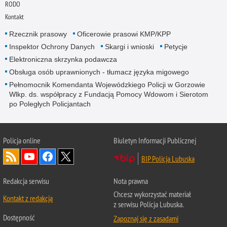
RODO
Kontakt
Rzecznik prasowy
Oficerowie prasowi KMP/KPP
Inspektor Ochrony Danych
Skargi i wnioski
Petycje
Elektroniczna skrzynka podawcza
Obsługa osób uprawnionych - tłumacz języka migowego
Pełnomocnik Komendanta Wojewódzkiego Policji w Gorzowie
Wlkp. ds. współpracy z Fundacją Pomocy Wdowom i Sierotom
po Poległych Policjantach
Policja online
Biuletyn Informacji Publicznej
BIP Policja Lubuska
Redakcja serwisu
Nota prawna
Chcesz wykorzystać materiał
Kontakt z redakcją
z serwisu Policja Lubuska.
Dostępność
Zapoznaj się z zasadami