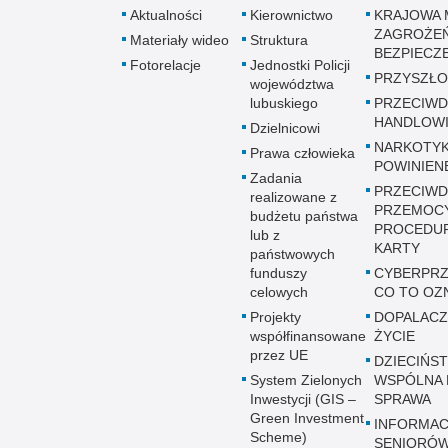
Aktualności
Kierownictwo
KRAJOWA 
ZAGROŻE
Materiały wideo
Struktura
BEZPIECZ
Fotorelacje
Jednostki Policji
PRZYSZŁO
województwa
lubuskiego
PRZECIWD
HANDLOWI
Dzielnicowi
NARKOTYK
Prawa człowieka
POWINIEN
Zadania
PRZECIWD
realizowane z
PRZEMOC
budżetu państwa
PROCEDUR
lub z
KARTY
państwowych
funduszy
CYBERPRZ
celowych
CO TO OZ
Projekty
DOPALACZ
współfinansowane
ŻYCIE
przez UE
DZIECIŃST
System Zielonych
WSPÓLNA 
Inwestycji (GIS –
SPRAWA
Green Investment
INFORMAC
Scheme)
SENIORÓ