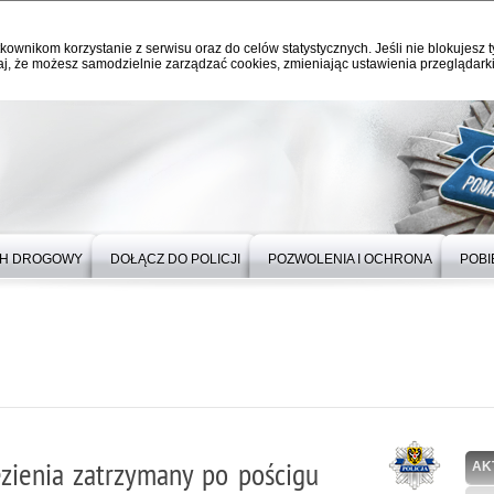
kownikom korzystanie z serwisu oraz do celów statystycznych. Jeśli nie blokujesz t
j, że możesz samodzielnie zarządzać cookies, zmieniając ustawienia przeglądarki
H DROGOWY
DOŁĄCZ DO POLICJI
POZWOLENIA I OCHRONA
POBI
zienia zatrzymany po pościgu
AK