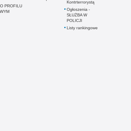
Kontrterrorystą
 O PROFILU
Ogłoszenia -
OWYM
SŁUŻBA W
POLICJI
Listy rankingowe