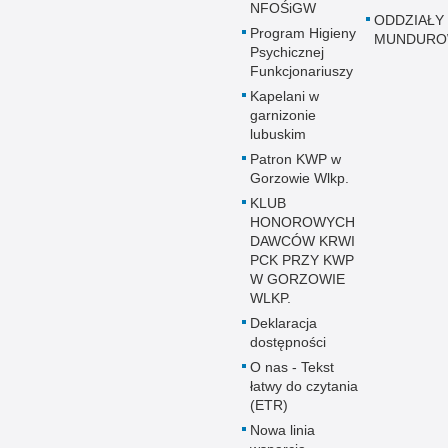
NFOŚiGW
ODDZIAŁY
Program Higieny
MUNDUR
Psychicznej
Funkcjonariuszy
Kapelani w
garnizonie
lubuskim
Patron KWP w
Gorzowie Wlkp.
KLUB
HONOROWYCH
DAWCÓW KRWI
PCK PRZY KWP
W GORZOWIE
WLKP.
Deklaracja
dostępności
O nas - Tekst
łatwy do czytania
(ETR)
Nowa linia