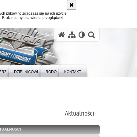
ych plików, to zgadzasz się na ich użycie
. Brak zmiany ustawienia przeglądarki
otwórz wysz
ERZ
DZIELNICOWI
RODO
KONTAKT
Aktualności
TUALNOŚCI