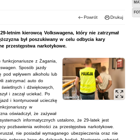
MA
FO
Powrót
Drukuj
29-letnim kierowcą Volkswagena, który nie zatrzymał
mężczyzna był poszukiwany w celu odbycia kary
ne przestępstwa narkotykowe.
 funkcjonariusze z Żagania,
lkswagen. Sposób jazdy
ę pod wpływem alkoholu lub
li zatrzymać auto do
świetlnych i dźwiękowych,
zył i zaczął uciekać. Po
ojazd i kontynuował ucieczkę
unkcjonariuszy w
na oświadczył, że zażywał
systemach informatycznych ustalono, że 29-latek jest
ęcy pozbawienia wolności za przestępstwa narkotykowe.
oruszał, nie posiadał wymaganego ubezpieczenia oraz nie
źnie pobrano krew do dalszych badań. Następnie usłyszał