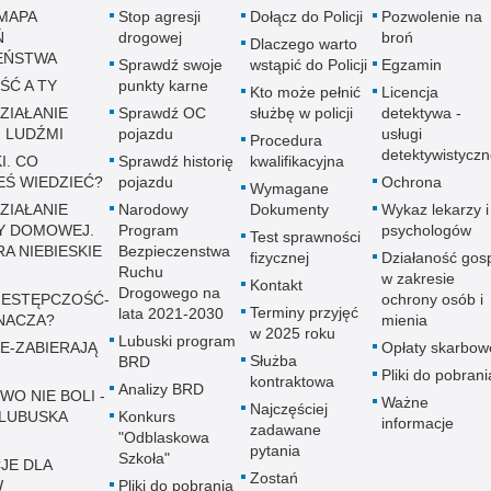
MAPA
Stop agresji
Dołącz do Policji
Pozwolenie na
Ń
drogowej
broń
Dlaczego warto
EŃSTWA
Sprawdź swoje
wstąpić do Policji
Egzamin
ŚĆ A TY
punkty karne
Kto może pełnić
Licencja
ZIAŁANIE
Sprawdź OC
służbę w policji
detektywa -
 LUDŹMI
pojazdu
usługi
Procedura
detektywistycz
I. CO
Sprawdź historię
kwalifikacyjna
EŚ WIEDZIEĆ?
pojazdu
Ochrona
Wymagane
ZIAŁANIE
Narodowy
Dokumenty
Wykaz lekarzy i
Y DOMOWEJ.
Program
psychologów
Test sprawności
A NIEBIESKIE
Bezpieczenstwa
fizycznej
Działaność gos
Ruchu
w zakresie
Kontakt
Drogowego na
ESTĘPCZOŚĆ-
ochrony osób i
Terminy przyjęć
lata 2021-2030
NACZA?
mienia
w 2025 roku
Lubuski program
E-ZABIERAJĄ
Opłaty skarbow
Służba
BRD
Pliki do pobrani
kontraktowa
Analizy BRD
WO NIE BOLI -
Ważne
Najczęściej
LUBUSKA
Konkurs
informacje
zadawane
"Odblaskowa
pytania
Szkoła"
JE DLA
Zostań
W
Pliki do pobrania