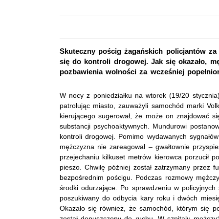
Skuteczny pościg żagańskich policjantów za 
się do kontroli drogowej. Jak się okazało, 
pozbawienia wolności za wcześniej popełnio
W nocy z poniedziałku na wtorek (19/20 stycznia)
patrolując miasto, zauważyli samochód marki Vo
kierującego sugerował, że może on znajdować si
substancji psychoaktywnych. Mundurowi postanowi
kontroli drogowej. Pomimo wydawanych sygnałów 
mężczyzna nie zareagował – gwałtownie przyspies
przejechaniu kilkuset metrów kierowca porzucił p
pieszo. Chwilę później został zatrzymany przez f
bezpośrednim pościgu. Podczas rozmowy mężczyz
środki odurzające. Po sprawdzeniu w policyjnych 
poszukiwany do odbycia kary roku i dwóch miesi
Okazało się również, że samochód, którym się p
został dopuszczony do ruchu. W szpitalu mężczy